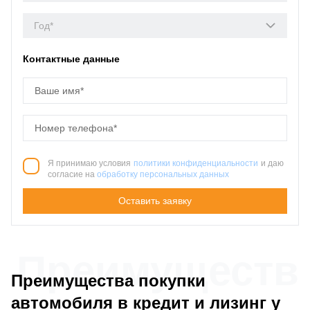
Год*
Контактные данные
Я принимаю условия
политики конфиденциальности
и даю
согласие на
обработку персональных данных
Оставить заявку
Преимущества 
Преимущества покупки
автомобиля в кредит и лизинг у