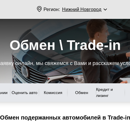
Регион:
Нижний Новгород
Обмен \ Trade-in
заявку онлайн, мы свяжемся с Вами и расскажем усл
Кредит и
ании
Оценить авто
Комиссия
Обмен
лизинг
Обмен подержанных автомобилей в Trade-i