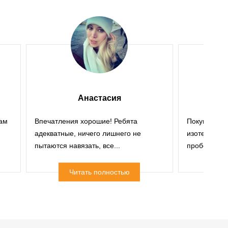
Анастасия
ам
Впечатления хорошие! Ребята
Покупал газ
адекватные, ничего лишнего не
изотермичес
пытаются навязать, все...
пробег был н
Читать полностью
Ч