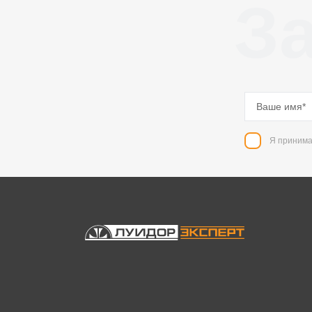
За
Я принима