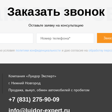
казать з
Заказать звонок
Оставьте заявку на консультацию
Зака
ю условия
политики конфиденциальности
и даю согласие на
обработку перс
Компания «Луидор Эксперт»
г. Нижний Новгород
Продажа, выкуп, обмен автомобилей с пробегом
+7 (831) 275-90-09
info@luidor-expert.ru